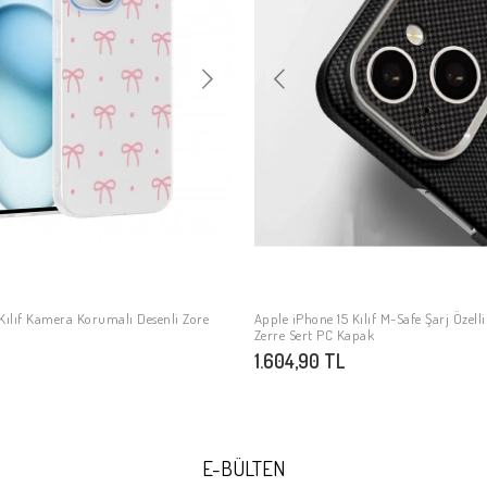
Kılıf Kamera Korumalı Desenli Zore
Apple iPhone 15 Kılıf M-Safe Şarj Özelli
SEPETE EKLE
SEPETE EKLE
Zerre Sert PC Kapak
1.604,90 TL
E-BÜLTEN