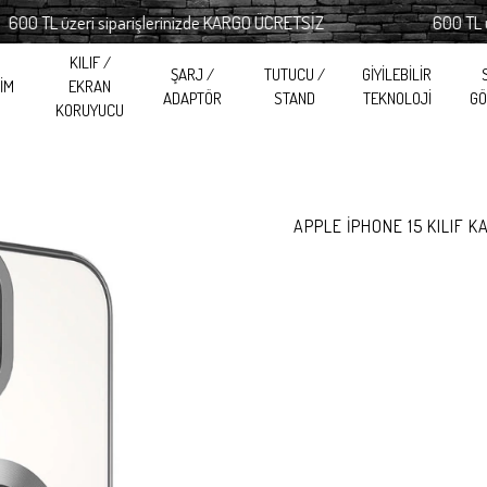
TL üzeri siparişlerinizde KARGO ÜCRETSİZ
600 TL üzeri 
KILIF /
ŞARJ /
TUTUCU /
GİYİLEBİLİR
RİM
EKRAN
ADAPTÖR
STAND
TEKNOLOJİ
GÖ
KORUYUCU
APPLE İPHONE 15 KILIF