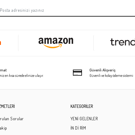
limat
Güvenli Alışveriş
niz en kısa sürede elinize ulaşır.
Güvenli ve kolay ödeme sistemi
ZMETLERİ
KATEGORİLER
rulan Sorular
YENİ GELENLER
Takip
İN Dİ RİM