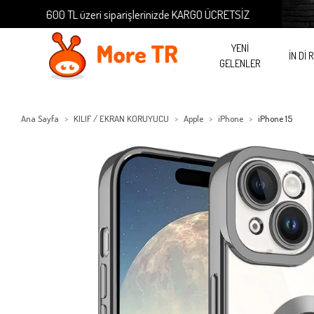
600 TL üzeri siparişlerinizde KARGO ÜCRETSİZ
600 
YENİ
İN Dİ 
GELENLER
Ana Sayfa
KILIF / EKRAN KORUYUCU
Apple
iPhone
iPhone 15