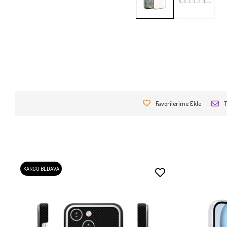
Favorilerime Ekle
T
KARGO BEDAVA