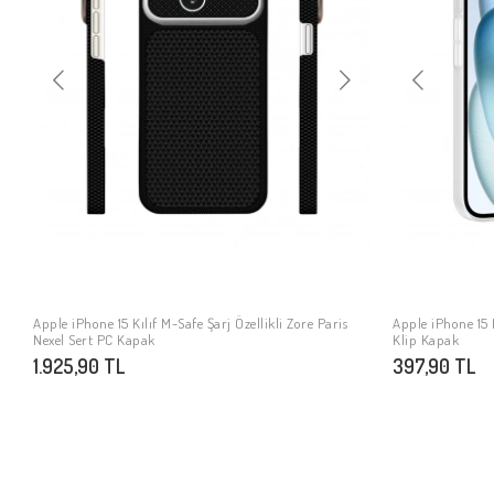
Apple iPhone 15 Kılıf M-Safe Şarj Özellikli Zore Paris
Apple iPhone 15 
SEPETE EKLE
Nexel Sert PC Kapak
Klip Kapak
1.925,90 TL
397,90 TL