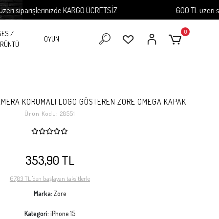
siparişlerinizde KARGO ÜCRETSİZ
600 TL üzeri sipari
0
SES /
OYUN
RÜNTÜ
 KAMERA KORUMALI LOGO GÖSTEREN ZORE OMEGA KAPAK
Ürün Kodu:
28551
353,90 TL
67,83 TL 'den başlayan taksitlerle
Marka:
Zore
Kategori:
iPhone 15