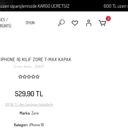
siparişlerinizde KARGO ÜCRETSİZ
600 TL üzeri sipar
0
SES /
OYUN
RÜNTÜ
 İPHONE 16 KILIF ZORE T-MAX KAPAK
Ürün Kodu:
33617
529,90 TL
101,56 TL 'den başlayan taksitlerle
Marka:
Zore
Kategori:
iPhone 16