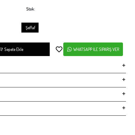
Stok:
Şeffaf
Sepete Ekle
WHATSAPP İLE SİPARİŞ VER