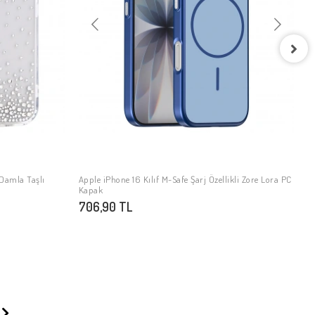
A
S
9
 Damla Taşlı
Apple iPhone 16 Kılıf M-Safe Şarj Özellikli Zore Lora PC
SEPETE EKLE
Kapak
706,90 TL