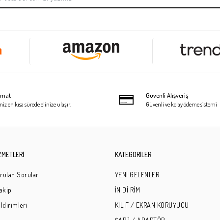
limat
Güvenli Alışveriş
niz en kısa sürede elinize ulaşır.
Güvenli ve kolay ödeme sistemi
ZMETLERİ
KATEGORİLER
rulan Sorular
YENİ GELENLER
Takip
İN Dİ RİM
ldirimleri
KILIF / EKRAN KORUYUCU