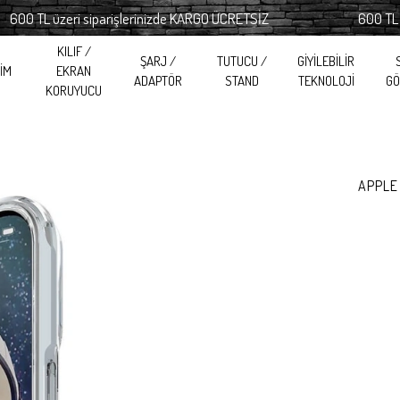
TL üzeri siparişlerinizde KARGO ÜCRETSİZ
600 TL üzeri 
KILIF /
ŞARJ /
TUTUCU /
GİYİLEBİLİR
RİM
EKRAN
ADAPTÖR
STAND
TEKNOLOJİ
GÖ
KORUYUCU
APPLE