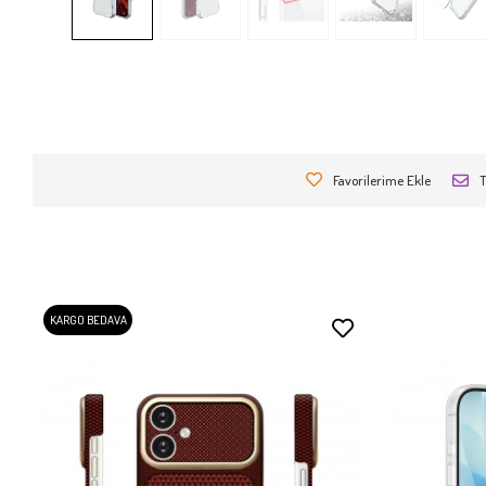
Favorilerime Ekle
T
KARGO BEDAVA