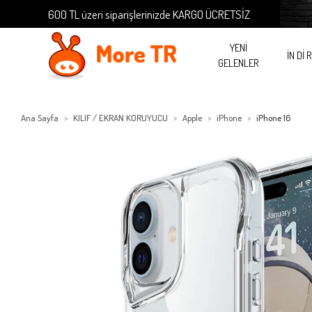
600 TL üzeri siparişlerinizde KARGO ÜCRETSİZ
600 
YENİ
İN Dİ 
GELENLER
Ana Sayfa
KILIF / EKRAN KORUYUCU
Apple
iPhone
iPhone 16