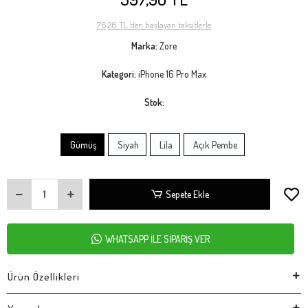
76,26 TL 'den başlayan taksitlerle
Marka:
Zore
Kategori:
iPhone 16 Pro Max
Stok:
Gümüş
Siyah
Lila
Açık Pembe
Sepete Ekle
WHATSAPP İLE SİPARİŞ VER
Ürün Özellikleri