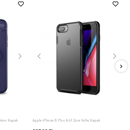
A
1
ilikon Kapak
Apple iPhone 6 Plus Kılıf Zore Volks Kapak
SEPETE EKLE