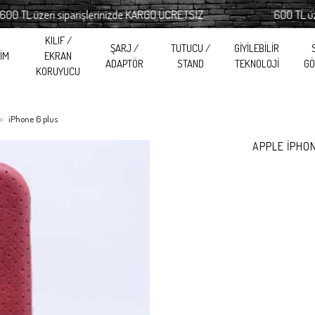
 üzeri siparişlerinizde KARGO ÜCRETSİZ
600 TL üzeri si
KILIF /
ŞARJ /
TUTUCU /
GİYİLEBİLİR
RİM
EKRAN
ADAPTÖR
STAND
TEKNOLOJİ
GÖ
KORUYUCU
iPhone 6 plus
APPLE İPHON