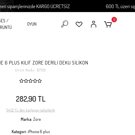
parişlerinizde KARGO ÜCRETSİZ
600 TL üzeri siparişl
0
SES /
OYUN
RÜNTÜ
E 6 PLUS KILIF ZORE DERİLİ DEKU SİLİKON
Ürün Kodu:
8756
282,90 TL
54,22 TL 'den başlayan taksitlerle
Marka:
Zore
Kategori:
iPhone 6 plus