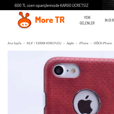
600 TL üzeri siparişlerinizde KARGO ÜCRETSİZ
600 TL
YENİ
İN Dİ 
GELENLER
Ana Sayfa
KILIF / EKRAN KORUYUCU
Apple
iPhone
DİĞER iPhone