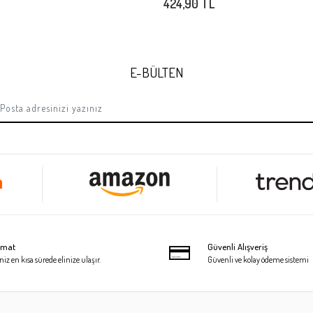
424,90 TL
E-BÜLTEN
limat
Güvenli Alışveriş
niz en kısa sürede elinize ulaşır.
Güvenli ve kolay ödeme sistemi