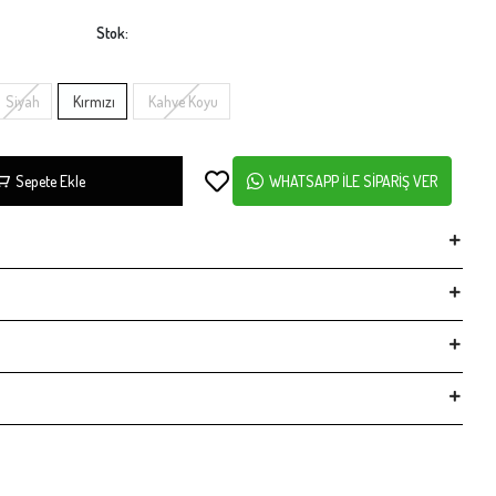
Stok:
Siyah
Kırmızı
Kahve Koyu
Sepete Ekle
WHATSAPP İLE SİPARİŞ VER