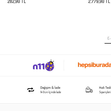
282,90 TL
2.779,90 TL
Değişim & İade
Hızlı Tes
14 Gün İçinde İade
Siparişleri