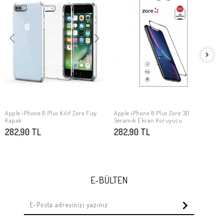
Apple iPhone 8 Plus Kılıf Zore Fizy
Apple iPhone 8 Plus Zore 3D
SEPETE EKLE
SEPETE EKLE
Kapak
Seramik Ekran Koruyucu
282,90 TL
282,90 TL
E-BÜLTEN