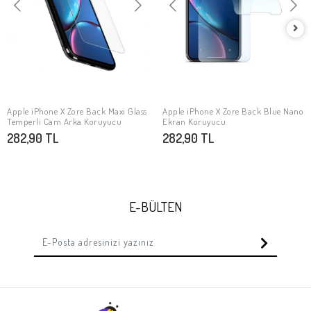
Apple iPhone X Zore Back Maxi Glass
Apple iPhone X Zore Back Blue Nano
SEPETE EKLE
SEPETE EKLE
Temperli Cam Arka Koruyucu
Ekran Koruyucu
282,90 TL
282,90 TL
E-BÜLTEN