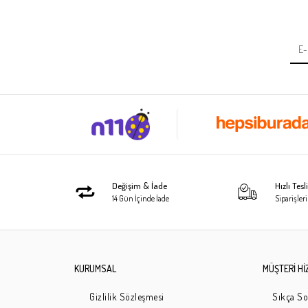
Değişim & İade
Hızlı Tes
14 Gün İçinde İade
Siparişleri
KURUMSAL
MÜŞTERİ Hİ
Gizlilik Sözleşmesi
Sıkça So