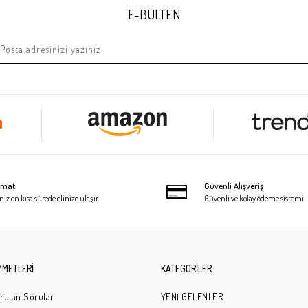
E-BÜLTEN
limat
Güvenli Alışveriş
niz en kısa sürede elinize ulaşır.
Güvenli ve kolay ödeme sistemi
ZMETLERİ
KATEGORİLER
rulan Sorular
YENİ GELENLER