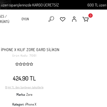
 siparişlerinizde KARGO ÜCRETSİZ
600 TL üzeri sipar
0
SES /
OYUN
RÜNTÜ
 İPHONE X KILIF ZORE GARD SİLİKON
Ürün Kodu:
7061
424,90 TL
81,44 TL 'den başlayan taksitlerle
Marka:
Zore
Kategori:
iPhone X