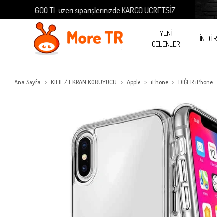
600 TL üzeri siparişlerinizde KARGO ÜCRETSİZ
600
YENİ
İN Dİ 
GELENLER
Ana Sayfa
KILIF / EKRAN KORUYUCU
Apple
iPhone
DİĞER iPhone