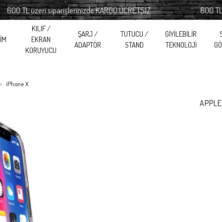
 TL üzeri siparişlerinizde KARGO ÜCRETSİZ
600 TL üzeri
KILIF /
ŞARJ /
TUTUCU /
GİYİLEBİLİR
RİM
EKRAN
ADAPTÖR
STAND
TEKNOLOJİ
GÖ
KORUYUCU
iPhone X
APPLE