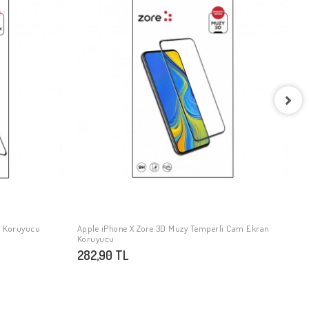
A
9
n Koruyucu
Apple iPhone X Zore 3D Muzy Temperli Cam Ekran
SEPETE EKLE
Koruyucu
282,90 TL