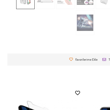
Favorilerime Ekle
T