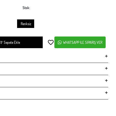
Stok:
Renksiz
Sepete Ekle
WHATSAPP İLE SİPARİŞ VER