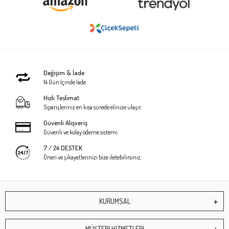
Değişim & İade
14 Gün İçinde İade
Hızlı Teslimat
Siparişleriniz en kısa sürede elinize ulaşır.
Güvenli Alışveriş
Güvenli ve kolay ödeme sistemi
7 / 24 DESTEK
Öneri ve şikayetlerinizi bize iletebilirsiniz.
KURUMSAL
MÜŞTERİ HİZMETLERİ