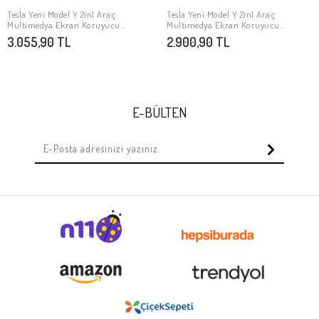
Tesla Yeni Model Y 2in1 Araç
Tesla Yeni Model Y 2in1 Araç
SEPETE EKLE
SEPETE EKLE
Multimedya Ekran Koruyucu
Multimedya Ekran Koruyucu
Uygulama Aparatlı Zore Premium
Uygulama Aparatlı Zore Premium
3.055,90 TL
2.900,90 TL
Mat Temperli Cam Ekran Koruyucu
Temperli Cam Ekran Koruyucu
E-BÜLTEN