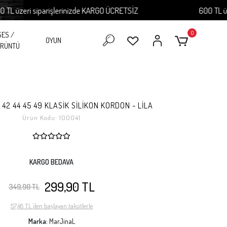
zeri siparişlerinizde KARGO ÜCRETSİZ
600 TL üzeri s
0
SES /
OYUN
RÜNTÜ
42 44 45 49 KLASİK SİLİKON KORDON - LİLA
Ürün Kodu:
100041
KARGO BEDAVA
299,90 TL
349,90 TL
57,48 TL 'den başlayan taksitlerle
Marka:
MarJinaL