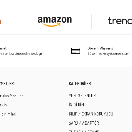
limat
Güvenli Alışveriş
niz en kısa sürede elinize ulaşır.
Güvenli ve kolay ödeme sistemi
ZMETLERİ
KATEGORİLER
rulan Sorular
YENİ GELENLER
Takip
İN Dİ RİM
ldirimleri
KILIF / EKRAN KORUYUCU
ŞARJ / ADAPTÖR