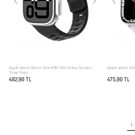
Apple Watch 42mm Zore KRD-160 Silikon Kordon
Apple Watch 42
SEPETE EKLE
Strap Kayış
482,90 TL
475,90 TL