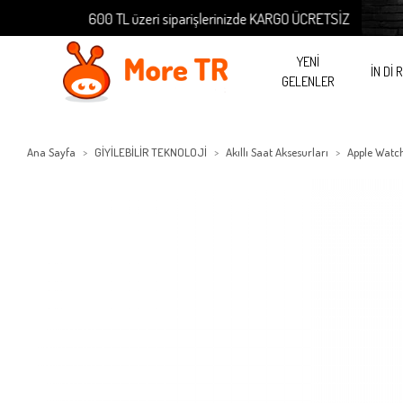
600 TL üzeri siparişlerinizde KARGO ÜCRETSİZ
YENİ
İN Dİ 
GELENLER
Ana Sayfa
GİYİLEBİLİR TEKNOLOJİ
Akıllı Saat Aksesurları
Apple Watc