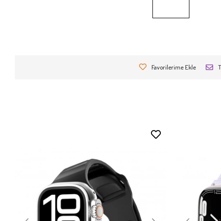
Favorilerime Ekle
T