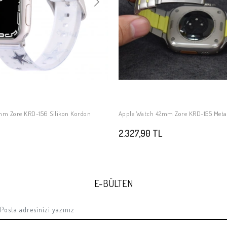
mm Zore KRD-156 Silikon Kordon
Apple Watch 42mm Zore KRD-155 Metal
SEPETE EKLE
SEPETE EKLE
2.327,90 TL
E-BÜLTEN