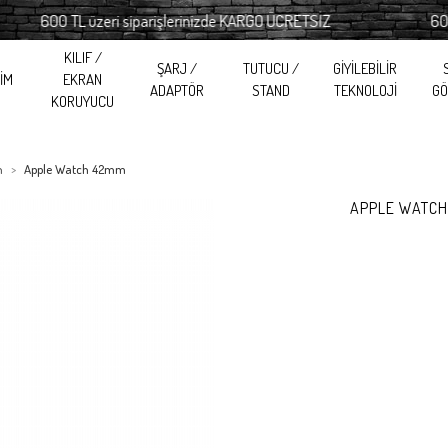
600 TL üzeri siparişlerinizde KARGO ÜCRETSİZ
600 TL ü
KILIF /
ŞARJ /
TUTUCU /
GİYİLEBİLİR
RİM
EKRAN
ADAPTÖR
STAND
TEKNOLOJİ
GÖ
KORUYUCU
h
Apple Watch 42mm
APPLE WATCH 