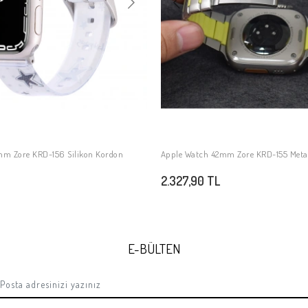
mm Zore KRD-156 Silikon Kordon
Apple Watch 42mm Zore KRD-155 Metal
SEPETE EKLE
SEPETE EKLE
2.327,90 TL
E-BÜLTEN