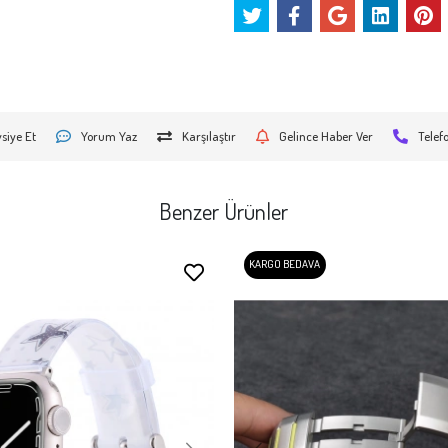
siye Et
Yorum Yaz
Karşılaştır
Gelince Haber Ver
Telef
Benzer Ürünler
KARGO BEDAVA