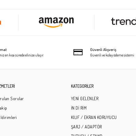
limat
Güvenli Alışveriş
niz en kısa sürede elinize ulaşır.
Güvenli ve kolay ödeme sistemi
ZMETLERİ
KATEGORİLER
rulan Sorular
YENİ GELENLER
Takip
İN Dİ RİM
ldirimleri
KILIF / EKRAN KORUYUCU
ŞARJ / ADAPTÖR