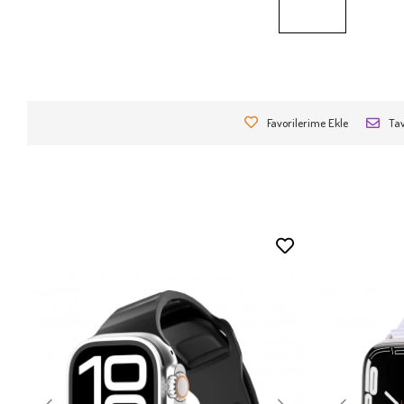
Favorilerime Ekle
Tav