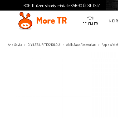
600 TL üzeri siparişlerinizde KARGO ÜCRETSİZ
6
YENİ
İN Dİ 
GELENLER
Ana Sayfa
GİYİLEBİLİR TEKNOLOJİ
Akıllı Saat Aksesurları
Apple Watc