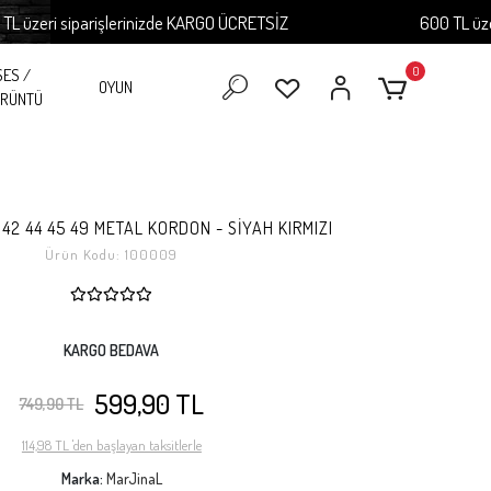
ri siparişlerinizde KARGO ÜCRETSİZ
600 TL üzeri si
0
SES /
OYUN
RÜNTÜ
42 44 45 49 METAL KORDON - SİYAH KIRMIZI
Ürün Kodu:
100009
KARGO BEDAVA
599,90 TL
749,90 TL
114,98 TL 'den başlayan taksitlerle
Marka:
MarJinaL