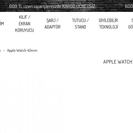
00 TL üzeri siparişlerinizde KARGO ÜCRETSİZ
600 TL üze
KILIF /
ŞARJ /
TUTUCU /
GİYİLEBİLİR
RİM
EKRAN
ADAPTÖR
STAND
TEKNOLOJİ
GÖ
KORUYUCU
h
Apple Watch 42mm
APPLE WATCH 