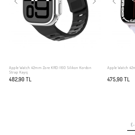
Apple Watch 42mm Zore KRD-160 Silikon Kordon
Apple Watch 42
SEPETE EKLE
Strap Kayış
482,90 TL
475,90 TL