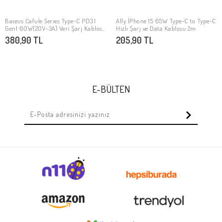
Baseus Cafule Series Type-C PD3.1
Ally İPhone 15 65W Type-C to Type-C
Stokta Yok
Stokta Yok
Gen1 60W(20V-3A) Veri Şarj Kablosu
Hızlı Şarj ve Data Kablosu 2m
1M
380,90 TL
205,90 TL
E-BÜLTEN