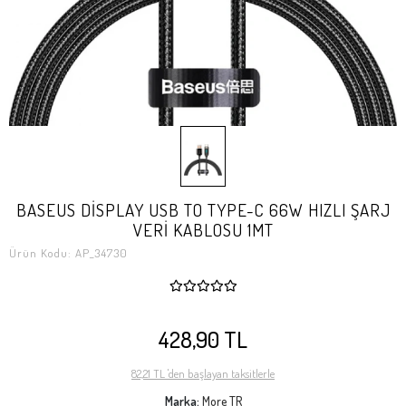
BASEUS DİSPLAY USB TO TYPE-C 66W HIZLI ŞARJ
VERİ KABLOSU 1MT
Ürün Kodu:
AP_34730
428,90 TL
82,21 TL 'den başlayan taksitlerle
Marka:
More TR