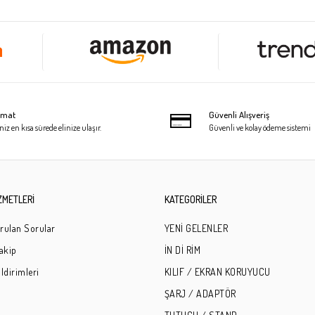
limat
Güvenli Alışveriş
niz en kısa sürede elinize ulaşır.
Güvenli ve kolay ödeme sistemi
ZMETLERİ
KATEGORİLER
rulan Sorular
YENİ GELENLER
Takip
İN Dİ RİM
ldirimleri
KILIF / EKRAN KORUYUCU
ŞARJ / ADAPTÖR