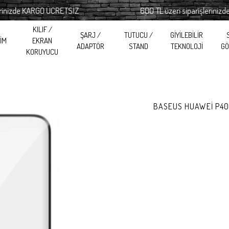
zde KARGO ÜCRETSİZ
600 TL üzeri siparişlerinizde KA
KILIF /
ŞARJ /
TUTUCU /
GİYİLEBİLİR
RİM
EKRAN
ADAPTÖR
STAND
TEKNOLOJİ
GÖ
KORUYUCU
BASEUS HUAWEİ P40