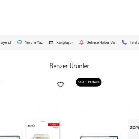
siye Et
Yorum Yaz
Karşılaştır
Gelince Haber Ver
Telef
Benzer Ürünler
KARGO BEDAVA