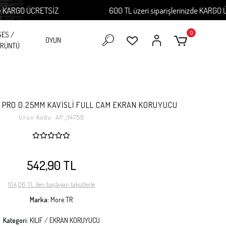
RGO ÜCRETSİZ
600 TL üzeri siparişlerinizde KARGO ÜCRE
0
SES /
OYUN
RÜNTÜ
 PRO 0.25MM KAVİSLİ FULL CAM EKRAN KORUYUCU
Ürün Kodu:
AP_34759
542,90 TL
104,06 TL 'den başlayan taksitlerle
Marka:
More TR
Kategori:
KILIF / EKRAN KORUYUCU