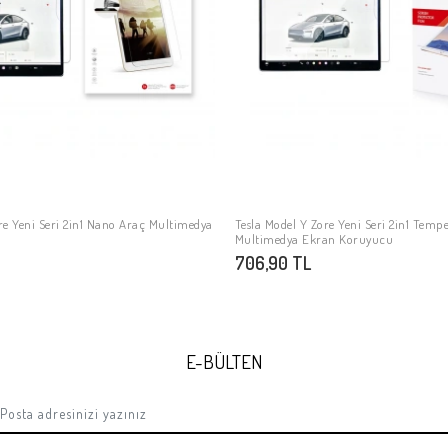
re Yeni Seri 2in1 Nano Araç Multimedya
Tesla Model Y Zore Yeni Seri 2in1 Temp
SEPETE EKLE
SEPETE EKLE
Multimedya Ekran Koruyucu
706,90 TL
E-BÜLTEN