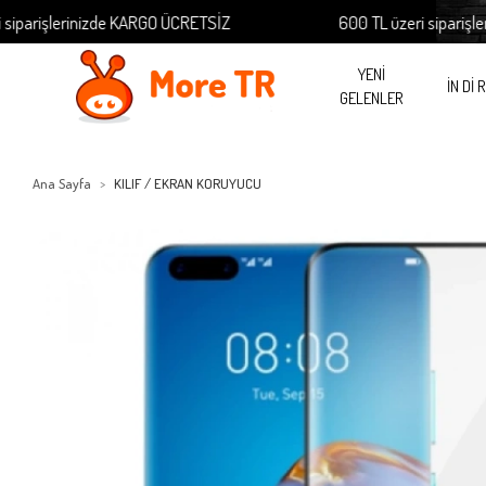
rişlerinizde KARGO ÜCRETSİZ
600 TL üzeri siparişlerini
YENİ
İN Dİ 
GELENLER
Ana Sayfa
KILIF / EKRAN KORUYUCU