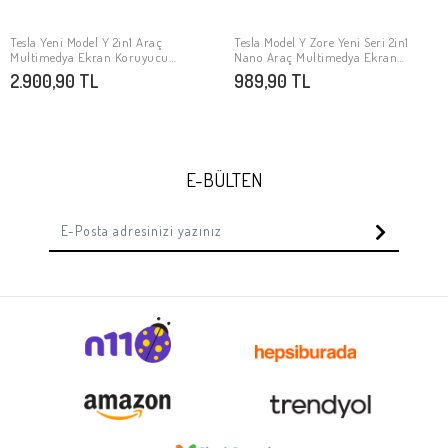
Tesla Yeni Model Y 2in1 Araç
Tesla Model Y Zore Yeni Seri 2in1
SEPETE EKLE
SEPETE EKLE
Multimedya Ekran Koruyucu
Nano Araç Multimedya Ekran
Uygulama Aparatlı Zore Premium
Koruyucu
2.900,90 TL
989,90 TL
Temperli Cam Ekran Koruyucu
E-BÜLTEN