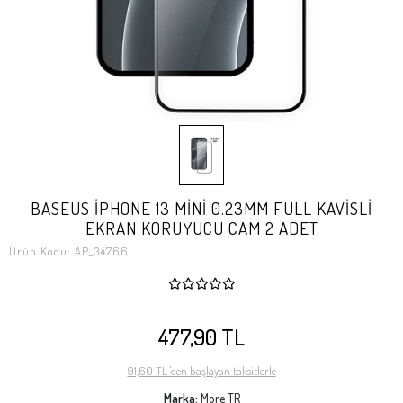
BASEUS İPHONE 13 MİNİ 0.23MM FULL KAVİSLİ
EKRAN KORUYUCU CAM 2 ADET
Ürün Kodu:
AP_34766
477,90 TL
91,60 TL 'den başlayan taksitlerle
Marka:
More TR