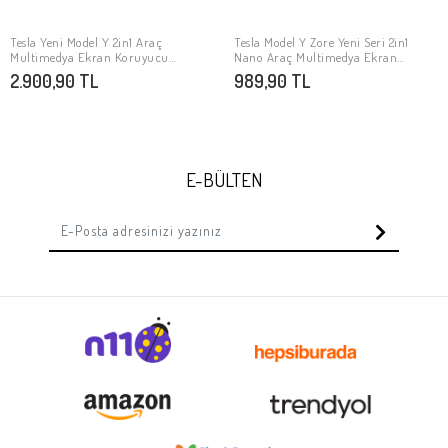
Tesla Yeni Model Y 2in1 Araç
Tesla Model Y Zore Yeni Seri 2in1
SEPETE EKLE
SEPETE EKLE
Multimedya Ekran Koruyucu
Nano Araç Multimedya Ekran
Uygulama Aparatlı Zore Premium
Koruyucu
2.900,90 TL
989,90 TL
Temperli Cam Ekran Koruyucu
E-BÜLTEN