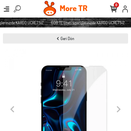
0
şlerinizde KARGO ÜCRETSİZ
600 TL üzeri siparişlerinizde KARGO ÜCRETSİZ
Geri Dön