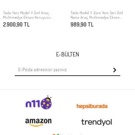
Tesla Yeni Model Y 2in1 Araç
Tesla Model Y Zore Yeni Seri 2in1
SEPETE EKLE
SEPETE EKLE
Multimedya Ekran Koruyucu
Nano Araç Multimedya Ekran
Uygulama Aparatlı Zore Premium
Koruyucu
2.900,90 TL
989,90 TL
Temperli Cam Ekran Koruyucu
E-BÜLTEN