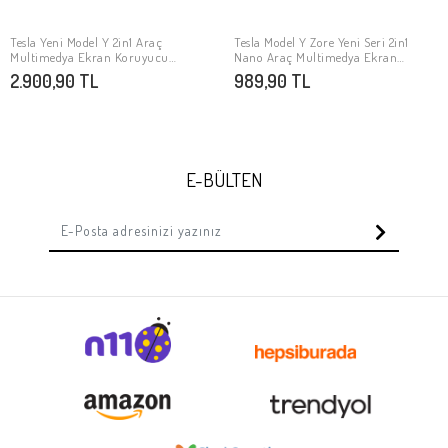
Tesla Yeni Model Y 2in1 Araç
Tesla Model Y Zore Yeni Seri 2in1
SEPETE EKLE
SEPETE EKLE
Multimedya Ekran Koruyucu
Nano Araç Multimedya Ekran
Uygulama Aparatlı Zore Premium
Koruyucu
2.900,90 TL
989,90 TL
Temperli Cam Ekran Koruyucu
E-BÜLTEN