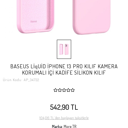
BASEUS LİqUİD İPHONE 13 PRO KILIF KAMERA
KORUMALI İÇİ KADİFE SİLİKON KILIF
Ürün Kodu:
AP_34722
542,90 TL
104,06 TL 'den başlayan taksitlerle
Marka:
More TR