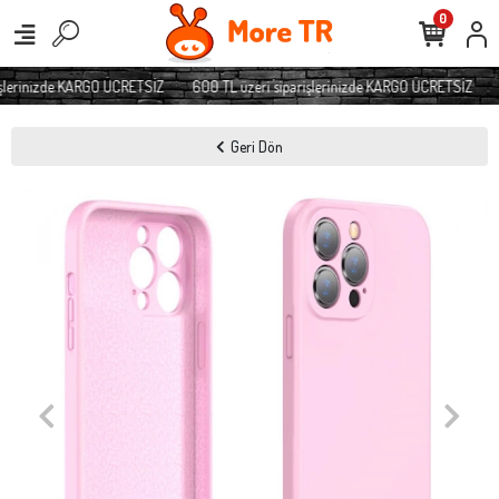
0
şlerinizde KARGO ÜCRETSİZ
600 TL üzeri siparişlerinizde KARGO ÜCRETSİZ
Geri Dön