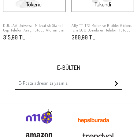
Tükendi
Tükendi
KUULAA Universal Mıknatıslı Standlı
Ally TT-T45 Motor ve Bisiklet Gidonu
Stokta Yok
Stokta Yok
Cep Telefon Araç Tutucu Aluminum
İçin 360 Dönebilen Telefon Tutucu
315,90 TL
380,90 TL
E-BÜLTEN