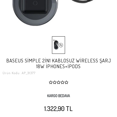
BASEUS SİMPLE 2İN1 KABLOSUZ WİRELESS ŞARJ
18W İPHONES+İPODS
Ürün Kodu:
AP_31377
KARGO BEDAVA
1.322,90 TL