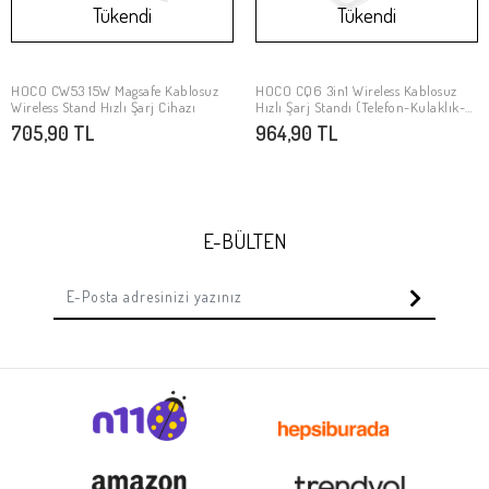
Tükendi
Tükendi
HOCO CW53 15W Magsafe Kablosuz
HOCO CQ6 3in1 Wireless Kablosuz
Stokta Yok
Stokta Yok
Wireless Stand Hızlı Şarj Cihazı
Hızlı Şarj Standı (Telefon-Kulaklık-
Samsung watch)
705,90 TL
964,90 TL
E-BÜLTEN