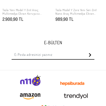
Tesla Yeni Model Y 2in1 Araç
Tesla Model Y Zore Yeni Seri 2in1
SEPETE EKLE
SEPETE EKLE
Multimedya Ekran Koruyucu
Nano Araç Multimedya Ekran
Uygulama Aparatlı Zore Premium
Koruyucu
2.900,90 TL
989,90 TL
Temperli Cam Ekran Koruyucu
E-BÜLTEN