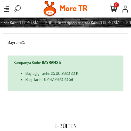
0
erinizde KARGO ÜCRETSİZ
600 TL üzeri siparişlerinizde KARGO ÜCRETSİZ
600
Bayram25
Kampanya Kodu:
BAYRAM25
Başlagıç Tarihi: 25.06.2023 23:14
Bitiş Tarihi: 02.07.2023 23:59
E-BÜLTEN