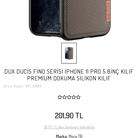
DUX DUCİS FİNO SERİSİ İPHONE 11 PRO 5.8İNÇ KILIF
PREMİUM DOKUMA SİLİKON KILIF
Ürün Kodu:
AP_34815
201,90 TL
38,70 TL 'den başlayan taksitlerle
Marka:
More TR