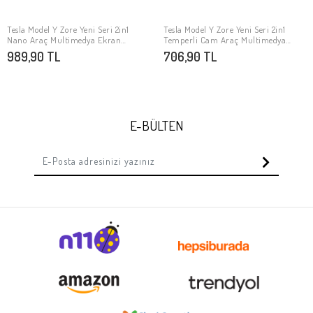
Tesla Model Y Zore Yeni Seri 2in1
Tesla Model Y Zore Yeni Seri 2in1
SEPETE EKLE
SEPETE EKLE
Nano Araç Multimedya Ekran
Temperli Cam Araç Multimedya
Koruyucu
Ekran Koruyucu
989,90 TL
706,90 TL
E-BÜLTEN