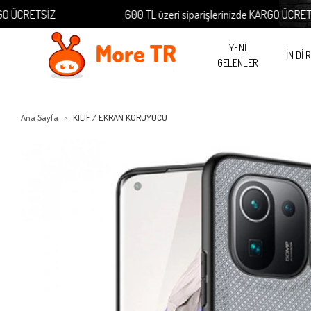
RETSİZ
600 TL üzeri siparişlerinizde KARGO ÜCRETSİZ
YENİ
İN Dİ 
GELENLER
Ana Sayfa
KILIF / EKRAN KORUYUCU