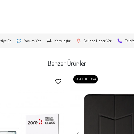
siye Et
Yorum Yaz
Karşılaştır
Gelince Haber Ver
Telef
Benzer Ürünler
KARGO BEDAVA