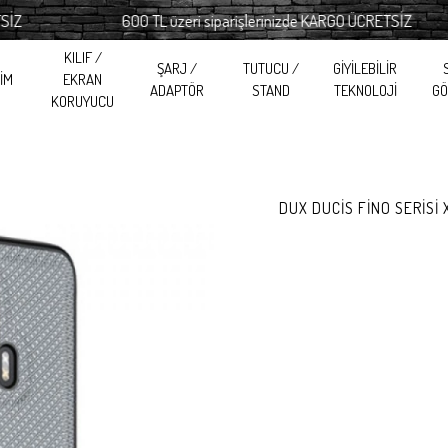
600 TL üzeri siparişlerinizde KARGO ÜCRETSİZ
KILIF /
ŞARJ /
TUTUCU /
GİYİLEBİLİR
RİM
EKRAN
ADAPTÖR
STAND
TEKNOLOJİ
GÖ
KORUYUCU
DUX DUCİS FİNO SERİSİ 