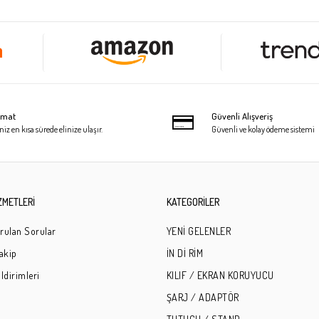
limat
Güvenli Alışveriş
niz en kısa sürede elinize ulaşır.
Güvenli ve kolay ödeme sistemi
ZMETLERİ
KATEGORİLER
rulan Sorular
YENİ GELENLER
Takip
İN Dİ RİM
ldirimleri
KILIF / EKRAN KORUYUCU
ŞARJ / ADAPTÖR