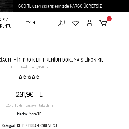
600 TL üzeri siparişlerinizde KARGO ÜCRETSİZ
60
0
SES /
OYUN
RÜNTÜ
XİAOMİ Mİ 11 PRO KILIF PREMİUM DOKUMA SİLİKON KILIF
Ürün Kodu:
AP_35168
201,90 TL
38,70 TL 'den başlayan taksitlerle
Marka:
More TR
Kategori:
KILIF / EKRAN KORUYUCU