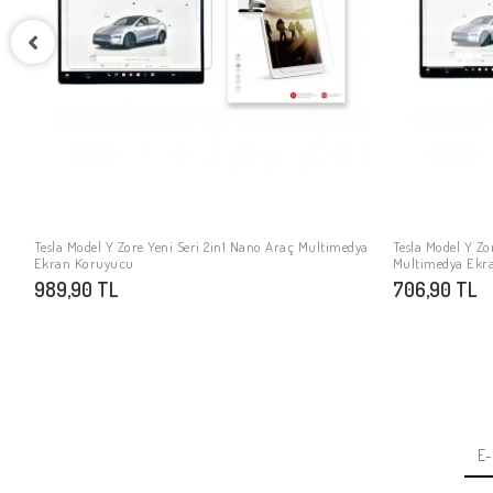
Tesla Model Y Zore Yeni Seri 2in1 Nano Araç Multimedya
Tesla Model Y Zo
SEPETE EKLE
i
Ekran Koruyucu
Multimedya Ekr
989,90 TL
706,90 TL