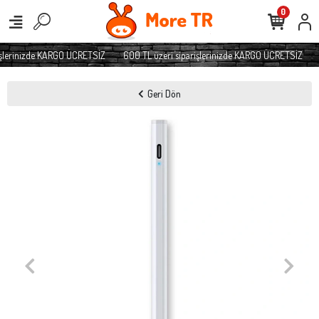
0
şlerinizde KARGO ÜCRETSİZ
600 TL üzeri siparişlerinizde KARGO ÜCRETSİZ
Geri Dön