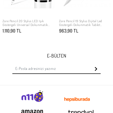
Zore Pencil 20 Stylus LED Işık
Zore Pencil 19 Stylus Dijital Led
SEPETE EKLE
SEPETE EKLE
Göstergeli Universal Dokunmatik
Göstergeli Dokunmatik Tablet
Tablet Kalemi
Kalemi
1.110,90 TL
963,90 TL
E-BÜLTEN