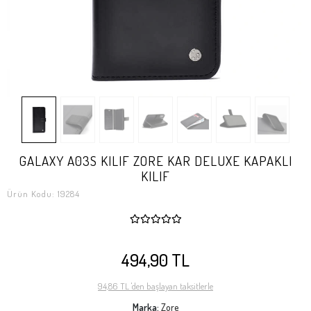
GALAXY A03S KILIF ZORE KAR DELUXE KAPAKLI
KILIF
Ürün Kodu:
19284
494,90 TL
94,86 TL 'den başlayan taksitlerle
Marka:
Zore