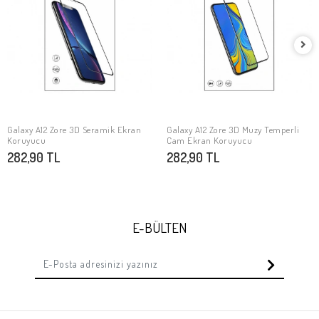
Galaxy A12 Zore 3D Seramik Ekran
Galaxy A12 Zore 3D Muzy Temperli
SEPETE EKLE
SEPETE EKLE
Koruyucu
Cam Ekran Koruyucu
282,90 TL
282,90 TL
E-BÜLTEN