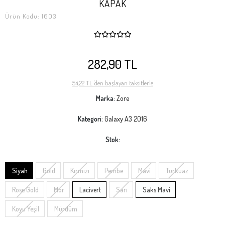
KAPAK
Ürün Kodu:
1603
282,90 TL
54,22 TL 'den başlayan taksitlerle
Marka:
Zore
Kategori:
Galaxy A3 2016
Stok:
Siyah
Gold
Kırmızı
Pembe
Mavi
Turkuaz
Rose Gold
Mor
Lacivert
Sarı
Saks Mavi
Koyu Yeşil
Mürdüm