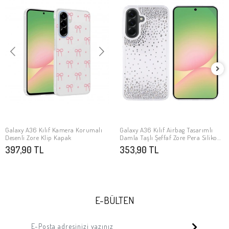
Galaxy A36 Kılıf Kamera Korumalı
Galaxy A36 Kılıf Airbag Tasarımlı
SEPETE EKLE
SEPETE EKLE
Desenli Zore Klip Kapak
Damla Taşlı Şeffaf Zore Pera Silikon
Kapak
397,90 TL
353,90 TL
E-BÜLTEN