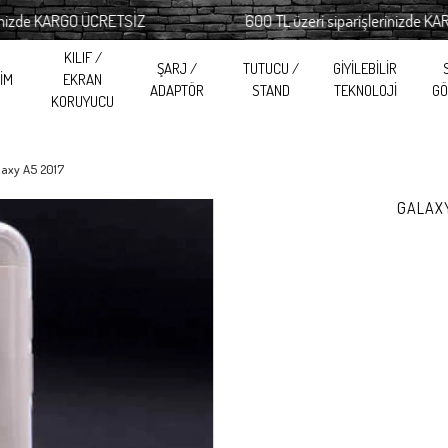
e KARGO ÜCRETSİZ
600 TL üzeri siparişlerinizde KARGO 
KILIF /
ŞARJ /
TUTUCU /
GİYİLEBİLİR
RİM
EKRAN
ADAPTÖR
STAND
TEKNOLOJİ
GÖ
KORUYUCU
laxy A5 2017
GALAXY