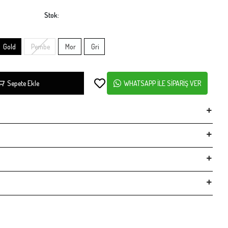
Stok:
Gold
Pembe
Mor
Gri
Sepete Ekle
WHATSAPP İLE SİPARİŞ VER