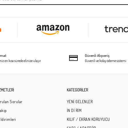
limat
Güvenli Alışveriş
niz en kısa sürede elinize ulaşır.
Güvenli ve kolay ödeme sistemi
ZMETLERİ
KATEGORİLER
rulan Sorular
YENİ GELENLER
Takip
İN Dİ RİM
ldirimleri
KILIF / EKRAN KORUYUCU