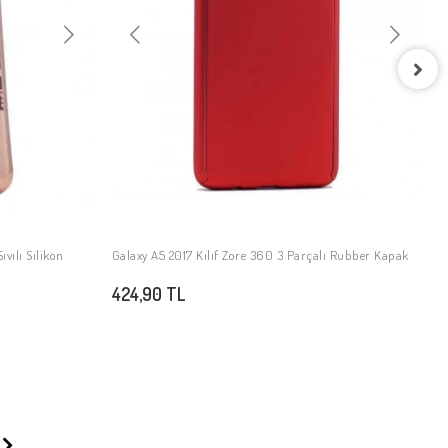
G
3
ıvılı Silikon
Galaxy A5 2017 Kılıf Zore 360 3 Parçalı Rubber Kapak
SEPETE EKLE
424,90 TL