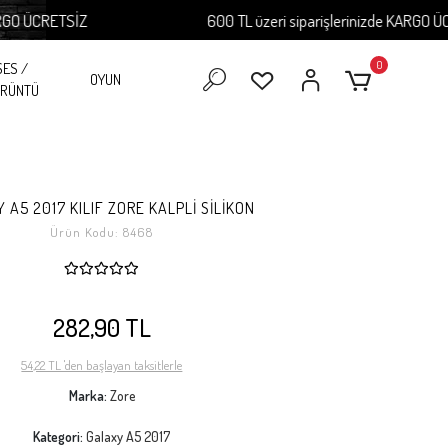
ÜCRETSİZ
600 TL üzeri siparişlerinizde KARGO ÜCRETS
0
SES /
OYUN
RÜNTÜ
 A5 2017 KILIF ZORE KALPLİ SİLİKON
Ürün Kodu:
8468
282,90 TL
54,22 TL 'den başlayan taksitlerle
Marka:
Zore
Kategori:
Galaxy A5 2017