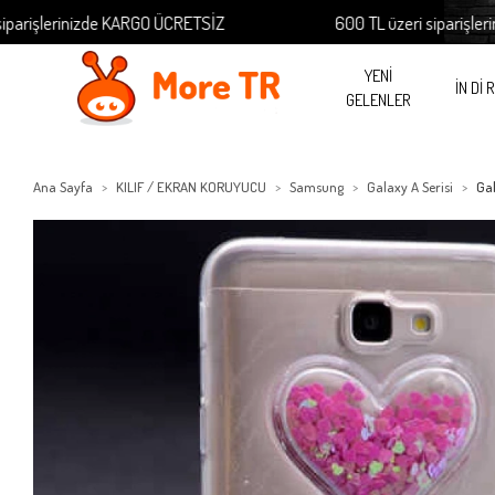
şlerinizde KARGO ÜCRETSİZ
600 TL üzeri siparişlerinizd
YENİ
İN Dİ 
GELENLER
Ana Sayfa
KILIF / EKRAN KORUYUCU
Samsung
Galaxy A Serisi
Ga