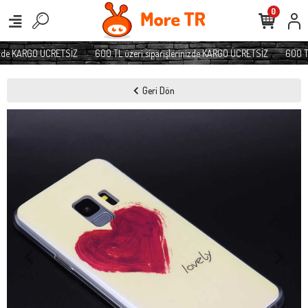
0
izde KARGO ÜCRETSİZ
600 TL üzeri siparişlerinizde KARGO ÜCRETSİZ
600 TL 
Geri Dön