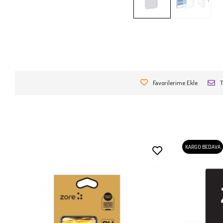
Favorilerime Ekle
T
KARGO BEDAVA