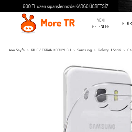
600 TL üzeri siparişlerinizde KARGO ÜCRETSİZ
60
YENİ
İN Dİ 
GELENLER
Ana Sayfa
KILIF / EKRAN KORUYUCU
Samsung
Galaxy J Serisi
Ga