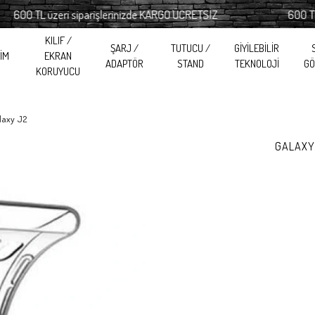
0 TL üzeri siparişlerinizde KARGO ÜCRETSİZ
600 TL üze
KILIF /
ŞARJ /
TUTUCU /
GİYİLEBİLİR
RİM
EKRAN
ADAPTÖR
STAND
TEKNOLOJİ
GÖ
KORUYUCU
laxy J2
GALAXY 