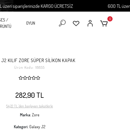
ri siparişlerinizde KARGO ÜCRETSİZ
600 TL üzeri sip
0
SES /
OYUN
RÜNTÜ
J2 KILIF ZORE SÜPER SİLİKON KAPAK
Ürün Kodu:
18855
282,90 TL
54,22 TL 'den başlayan taksitlerle
Marka:
Zore
Kategori:
Galaxy J2