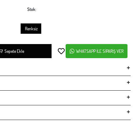
Stok:
Renksiz
Sepete Ekle
WHATSAPP İLE SİPARİŞ VER