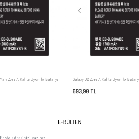
Mah Zore A Kalite Uyumlu Batarya
Galaxy J2 Zore A Kalite Uyumlu Batar
SEPETE EKLE
SEPETE EKLE
693,90 TL
E-BÜLTEN