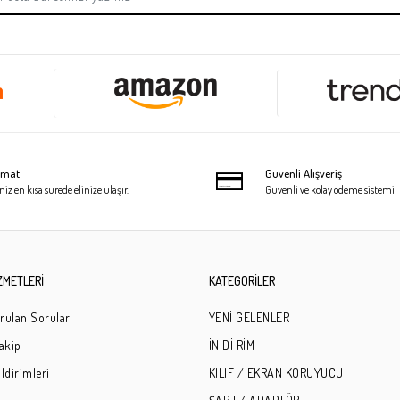
limat
Güvenli Alışveriş
niz en kısa sürede elinize ulaşır.
Güvenli ve kolay ödeme sistemi
ZMETLERİ
KATEGORİLER
rulan Sorular
YENİ GELENLER
Takip
İN Dİ RİM
ldirimleri
KILIF / EKRAN KORUYUCU