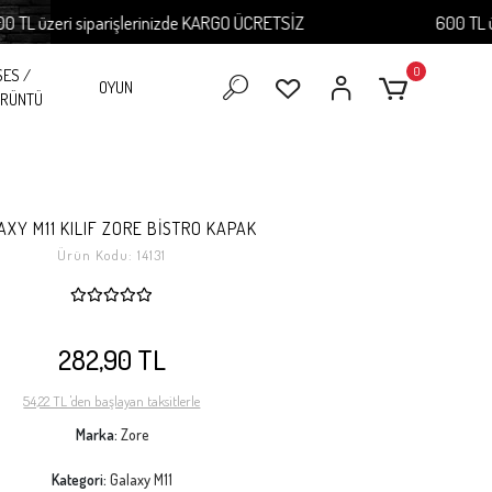
üzeri siparişlerinizde KARGO ÜCRETSİZ
600 TL üzeri 
0
SES /
OYUN
RÜNTÜ
AXY M11 KILIF ZORE BİSTRO KAPAK
Ürün Kodu:
14131
282,90 TL
54,22 TL 'den başlayan taksitlerle
Marka:
Zore
Kategori:
Galaxy M11