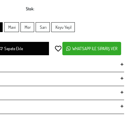
Stok:
Mavi
Mor
Sarı
Koyu Yeşil
Sepete Ekle
WHATSAPP İLE SİPARİŞ VER