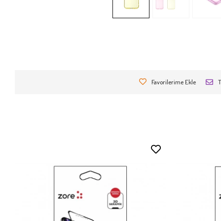
Favorilerime Ekle
T