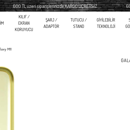
600 TL üzeri siparişlerinizde KARGO ÜCRETSİZ
600 TL 
KILIF /
ŞARJ /
TUTUCU /
GİYİLEBİLİR
RİM
EKRAN
ADAPTÖR
STAND
TEKNOLOJİ
GÖ
KORUYUCU
laxy M11
GAL