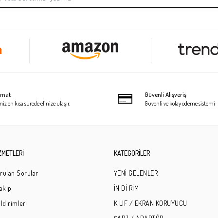
limat
Güvenli Alışveriş
niz en kısa sürede elinize ulaşır.
Güvenli ve kolay ödeme sistemi
ZMETLERİ
KATEGORİLER
rulan Sorular
YENİ GELENLER
Takip
İN Dİ RİM
ldirimleri
KILIF / EKRAN KORUYUCU