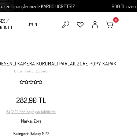
 siparişlerinizde KARGO ÜCRETSİZ
600 TL üzeri sipar
0
SES /
OYUN
RÜNTÜ
İ DESENLİ KAMERA KORUMALI PARLAK ZORE POPY KAPAK
Ürün Kodu:
23646
282,90 TL
54,22 TL 'den başlayan taksitlerle
Marka:
Zore
Kategori:
Galaxy M22