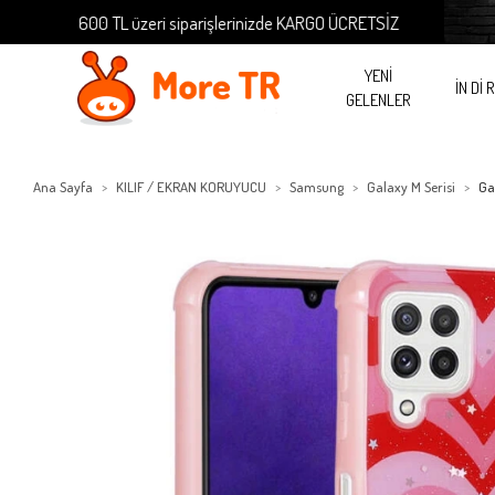
600 TL üzeri siparişlerinizde KARGO ÜCRETSİZ
600 
YENİ
İN Dİ 
GELENLER
Ana Sayfa
KILIF / EKRAN KORUYUCU
Samsung
Galaxy M Serisi
Ga