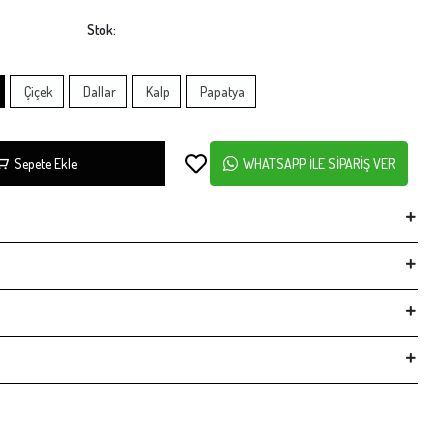
Stok:
Çiçek
Dallar
Kalp
Papatya
Sepete Ekle
WHATSAPP İLE SİPARİŞ VER