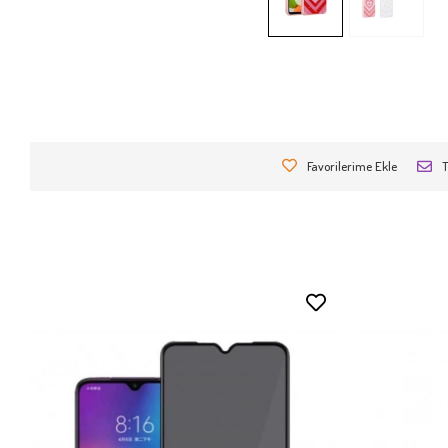
Favorilerime Ekle
T