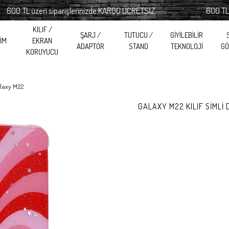
TL üzeri siparişlerinizde KARGO ÜCRETSİZ
600 TL üzeri
KILIF /
ŞARJ /
TUTUCU /
GİYİLEBİLİR
RİM
EKRAN
ADAPTÖR
STAND
TEKNOLOJİ
GÖ
KORUYUCU
laxy M22
GALAXY M22 KILIF SİML