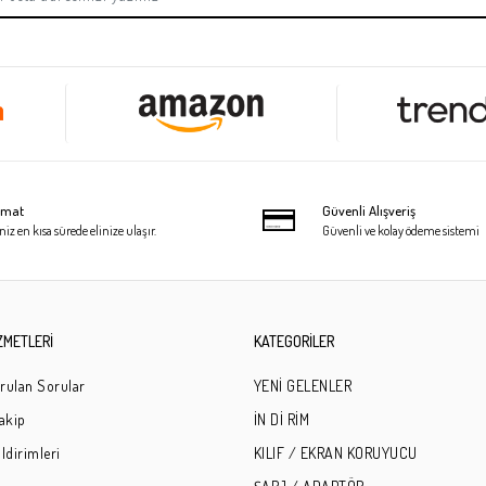
limat
Güvenli Alışveriş
niz en kısa sürede elinize ulaşır.
Güvenli ve kolay ödeme sistemi
ZMETLERİ
KATEGORİLER
rulan Sorular
YENİ GELENLER
Takip
İN Dİ RİM
ldirimleri
KILIF / EKRAN KORUYUCU