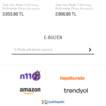
Tesla Yeni Model Y 2in1 Araç
Tesla Yeni Model Y 2in1 Araç
SEPETE EKLE
SEPETE EKLE
Multimedya Ekran Koruyucu
Multimedya Ekran Koruyucu
Uygulama Aparatlı Zore Premium
Uygulama Aparatlı Zore Premium
3.055,90 TL
2.900,90 TL
Mat Temperli Cam Ekran Koruyucu
Temperli Cam Ekran Koruyucu
E-BÜLTEN