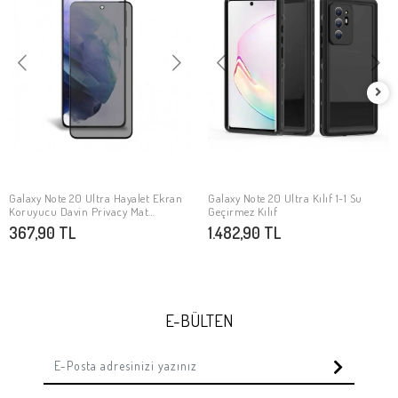
Galaxy Note 20 Ultra Hayalet Ekran
Galaxy Note 20 Ultra Kılıf 1-1 Su
SEPETE EKLE
SEPETE EKLE
Koruyucu Davin Privacy Mat
Geçirmez Kılıf
Seramik Ekran Filmi
367,90 TL
1.482,90 TL
E-BÜLTEN