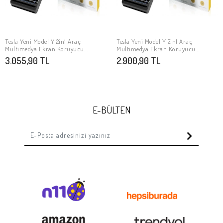
Tesla Yeni Model Y 2in1 Araç
Tesla Yeni Model Y 2in1 Araç
SEPETE EKLE
SEPETE EKLE
Multimedya Ekran Koruyucu
Multimedya Ekran Koruyucu
Uygulama Aparatlı Zore Premium
Uygulama Aparatlı Zore Premium
3.055,90 TL
2.900,90 TL
Mat Temperli Cam Ekran Koruyucu
Temperli Cam Ekran Koruyucu
E-BÜLTEN