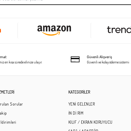
limat
Güvenli Alışveriş
niz en kısa sürede elinize ulaşır.
Güvenli ve kolay ödeme sistemi
ZMETLERİ
KATEGORİLER
rulan Sorular
YENİ GELENLER
Takip
İN Dİ RİM
ldirimleri
KILIF / EKRAN KORUYUCU