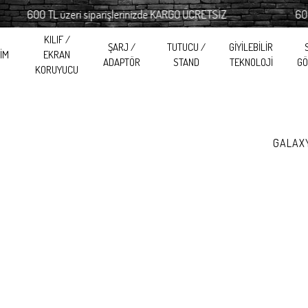
600 TL üzeri siparişlerinizde KARGO ÜCRETSİZ
600 TL ü
KILIF /
ŞARJ /
TUTUCU /
GİYİLEBİLİR
RİM
EKRAN
ADAPTÖR
STAND
TEKNOLOJİ
GÖ
KORUYUCU
GALAXY