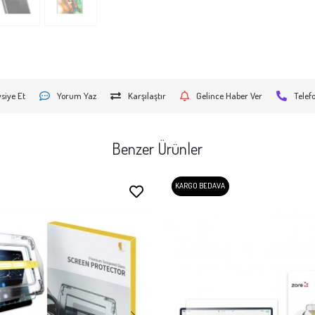
siye Et
Yorum Yaz
Karşılaştır
Gelince Haber Ver
Telef
Benzer Ürünler
KARGO BEDAVA