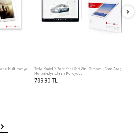
Z
Ba
2
 Araç Multimedya
Tesla Model Y Zore Yeni Seri 2in1 Temperli Cam Araç
SEPETE EKLE
Multimedya Ekran Koruyucu
706,90 TL