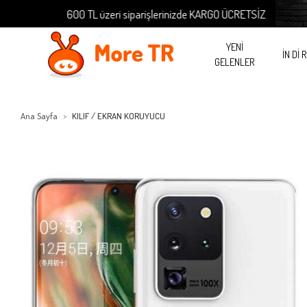
600 TL üzeri siparişlerinizde KARGO ÜCRETSİZ
YENİ
İN Dİ 
GELENLER
Ana Sayfa
KILIF / EKRAN KORUYUCU