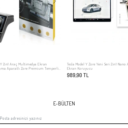
 Y 2in1 Araç Multimedya Ekran
Tesla Model Y Zore Yeni Seri 2in1 Nano
SEPETE EKLE
SEPETE EKLE
ama Aparatlı Zore Premium Temperli
Ekran Koruyucu
uyucu
989,90 TL
E-BÜLTEN