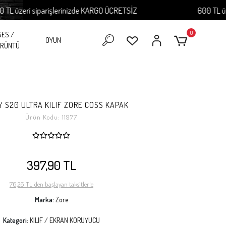
zeri siparişlerinizde KARGO ÜCRETSİZ
600 TL üzeri s
0
SES /
OYUN
RÜNTÜ
 S20 ULTRA KILIF ZORE COSS KAPAK
Ürün Kodu:
11977
397,90 TL
76,26 TL 'den başlayan taksitlerle
Marka:
Zore
Kategori:
KILIF / EKRAN KORUYUCU