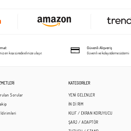
limat
Güvenli Alışveriş
niz en kısa sürede elinize ulaşır.
Güvenli ve kolay ödeme sistemi
ZMETLERİ
KATEGORİLER
rulan Sorular
YENİ GELENLER
Takip
İN Dİ RİM
ldirimleri
KILIF / EKRAN KORUYUCU
ŞARJ / ADAPTÖR