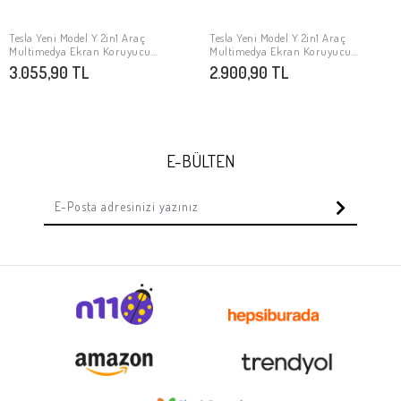
Tesla Yeni Model Y 2in1 Araç
Tesla Yeni Model Y 2in1 Araç
SEPETE EKLE
SEPETE EKLE
Multimedya Ekran Koruyucu
Multimedya Ekran Koruyucu
Uygulama Aparatlı Zore Premium
Uygulama Aparatlı Zore Premium
3.055,90 TL
2.900,90 TL
Mat Temperli Cam Ekran Koruyucu
Temperli Cam Ekran Koruyucu
E-BÜLTEN