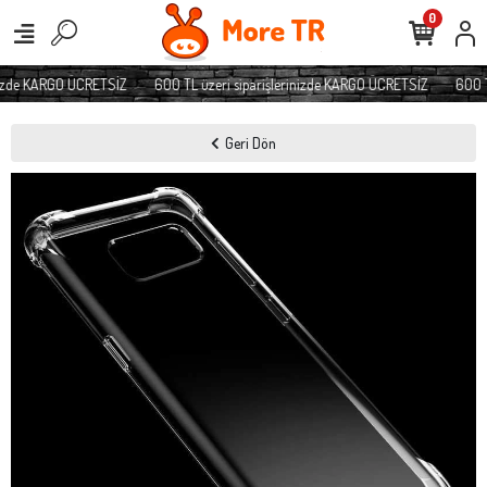
0
nizde KARGO ÜCRETSİZ
600 TL üzeri siparişlerinizde KARGO ÜCRETSİZ
600 T
Geri Dön