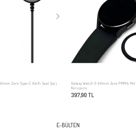
40mm Zore Type-C Akıllı Saat Şarj
Galaxy Watch 5 40mm Zore PMMA Pet 
SEPETE EKLE
SEPETE EKLE
Koruyucu
397,90 TL
E-BÜLTEN