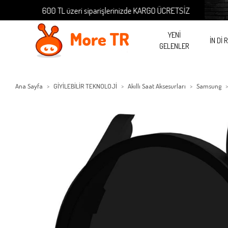
600 TL üzeri siparişlerinizde KARGO ÜCRETSİZ
6
YENİ
İN Dİ 
GELENLER
Ana Sayfa
GİYİLEBİLİR TEKNOLOJİ
Akıllı Saat Aksesurları
Samsung