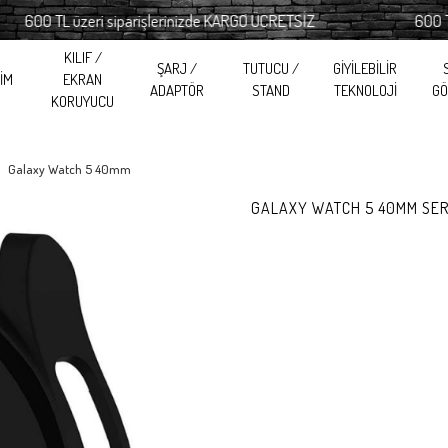
00 TL üzeri siparişlerinizde KARGO ÜCRETSİZ
600 TL üze
KILIF /
ŞARJ /
TUTUCU /
GİYİLEBİLİR
RİM
EKRAN
ADAPTÖR
STAND
TEKNOLOJİ
GÖ
KORUYUCU
Galaxy Watch 5 40mm
GALAXY WATCH 5 40MM SER