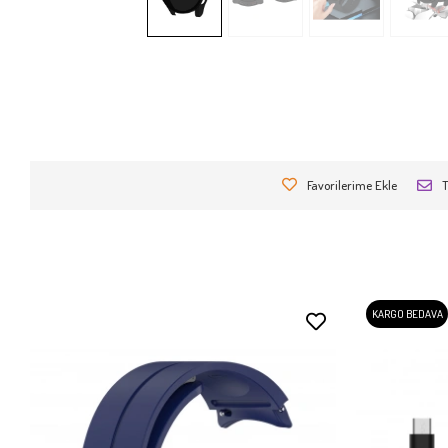
Favorilerime Ekle
T
KARGO BEDAVA