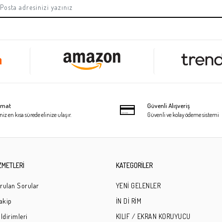
limat
Güvenli Alışveriş
niz en kısa sürede elinize ulaşır.
Güvenli ve kolay ödeme sistemi
ZMETLERİ
KATEGORİLER
rulan Sorular
YENİ GELENLER
Takip
İN Dİ RİM
ldirimleri
KILIF / EKRAN KORUYUCU