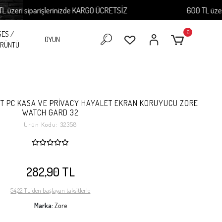
ri siparişlerinizde KARGO ÜCRETSİZ
600 TL üzeri si
0
SES /
OYUN
RÜNTÜ
T PC KASA VE PRİVACY HAYALET EKRAN KORUYUCU ZORE
WATCH GARD 32
Ürün Kodu:
32358
282,90 TL
54,22 TL 'den başlayan taksitlerle
Marka:
Zore