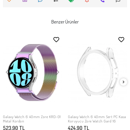
Benzer Ürünler
Galaxy Watch 6 40mm Zore KRD-01
Galaxy Watch 6 40mm Sert PC Kasa
SEPETE EKLE
SEPETE EKLE
Metal Kordon
Koruyucu Zore Watch Gard 16
523,90 TL
424,90 TL