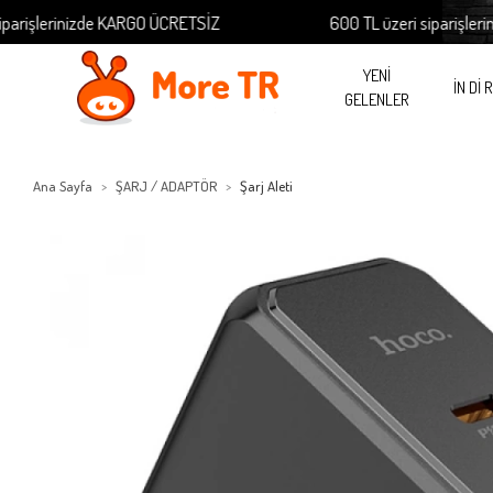
rişlerinizde KARGO ÜCRETSİZ
600 TL üzeri siparişlerini
YENİ
İN Dİ 
GELENLER
Ana Sayfa
ŞARJ / ADAPTÖR
Şarj Aleti