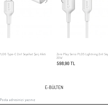
 PL06 Type-C 2in1 Seyahat Şarj Aleti
Zore Play Serisi PL05 Lightning 2in1 Se
SEPETE EKLE
SEPETE EKLE
20W
598,90 TL
E-BÜLTEN