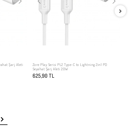
Z
3
yahat Şarj Aleti
Zore Play Serisi PL2 Type-C to Lightning 2in1 PD
SEPETE EKLE
Seyahat Şarj Aleti 20W
625,90 TL