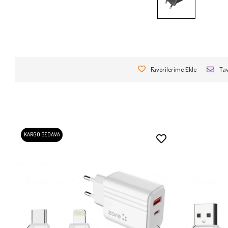
Favorilerime Ekle
Tav
KARGO BEDAVA