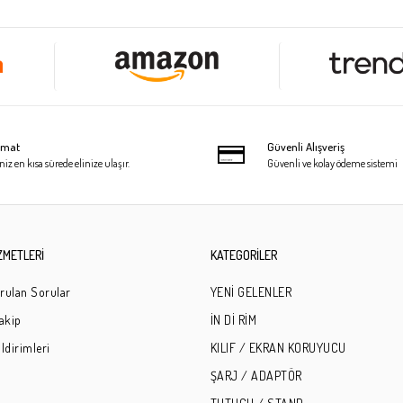
limat
Güvenli Alışveriş
niz en kısa sürede elinize ulaşır.
Güvenli ve kolay ödeme sistemi
ZMETLERİ
KATEGORİLER
rulan Sorular
YENİ GELENLER
Takip
İN Dİ RİM
ldirimleri
KILIF / EKRAN KORUYUCU
ŞARJ / ADAPTÖR