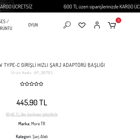
RGO ÜCRETSİZ
600 TL üzeri siparişlerinizde KARGO ÜCRE
0
SES /
OYUN
RÜNTÜ
 TYPE-C GİRİŞLİ HIZLI ŞARJ ADAPTÖRÜ BAŞLIĞI
Ürün Kodu:
AP_36793
445,90 TL
85,46 TL 'den başlayan taksitlerle
Marka:
More TR
Kategori:
Şarj Aleti