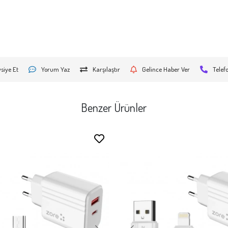
siye Et
Yorum Yaz
Karşılaştır
Gelince Haber Ver
Telef
Benzer Ürünler