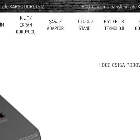
zde KARGO ÜCRETSİZ
600 TL üzeri siparişlerinizde KA
KILIF /
ŞARJ /
TUTUCU /
GİYİLEBİLİR
RİM
EKRAN
ADAPTÖR
STAND
TEKNOLOJİ
GÖ
KORUYUCU
HOCO CS15A PD30W