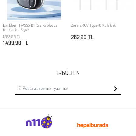
Earldom TWS35 BT 5.2 Kablosuz
Zore ER08 Type-C Kulaklık
SEPETE EKLE
SEPETE EKLE
Kulaklık - Siyah
282,90 TL
1.599,90 TL
1.499,90 TL
E-BÜLTEN