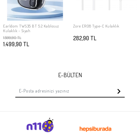
Earldom TWS35 BT 5.2 Kablosuz
Zore ER08 Type-C Kulaklık
SEPETE EKLE
SEPETE EKLE
Kulaklık - Siyah
282,90 TL
1.599,90 TL
1.499,90 TL
E-BÜLTEN