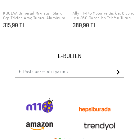
KUULAA Universal Mıknatıslı Standlı
Ally TT-T45 Motor ve Bisiklet Gidonu
Stokta Yok
Stokta Yok
Cep Telefon Araç Tutucu Aluminum
İçin 360 Dönebilen Telefon Tutucu
315,90 TL
380,90 TL
E-BÜLTEN