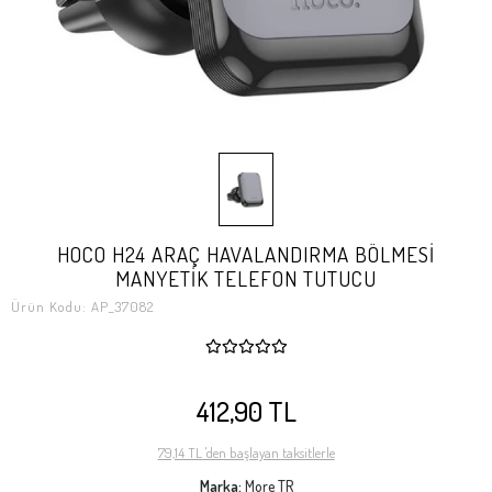
HOCO H24 ARAÇ HAVALANDIRMA BÖLMESİ
MANYETİK TELEFON TUTUCU
Ürün Kodu:
AP_37082
412,90 TL
79,14 TL 'den başlayan taksitlerle
Marka:
More TR