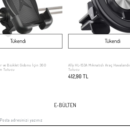
Tükendi
Tükendi
r ve Bisiklet Gidonu İçin 360
Ally HL-153A Mıknatıslı Araç Havaland
Stokta Yok
Stokta Yok
on Tutucu
Tutucu
412,90 TL
E-BÜLTEN