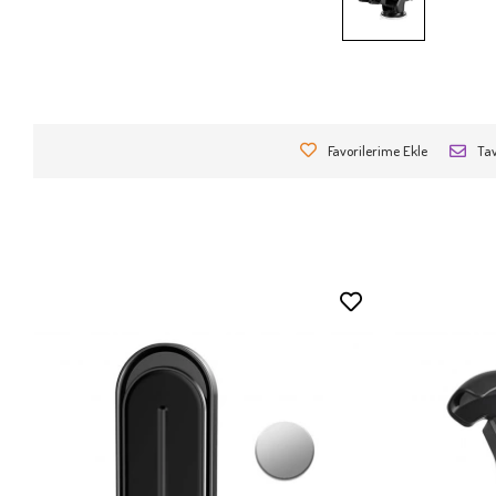
Favorilerime Ekle
Tav
a Yok
Stokta Yok