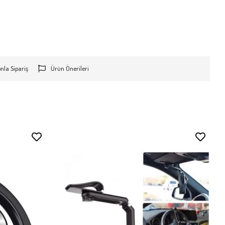
onla Sipariş
Ürün Önerileri
Stokta Yok
Stokta Yok