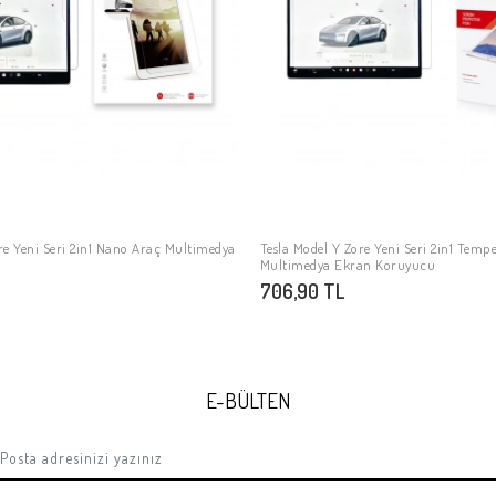
re Yeni Seri 2in1 Nano Araç Multimedya
Tesla Model Y Zore Yeni Seri 2in1 Temp
SEPETE EKLE
SEPETE EKLE
Multimedya Ekran Koruyucu
706,90 TL
E-BÜLTEN