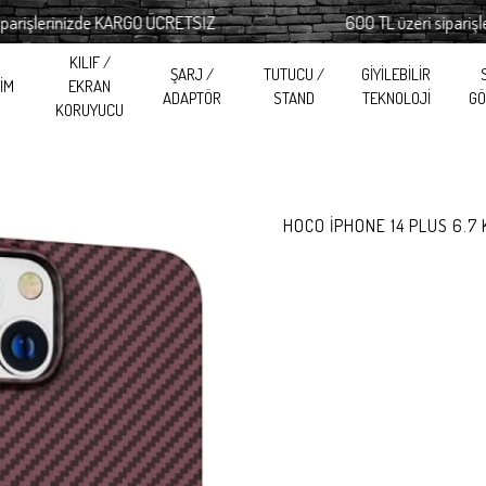
lerinizde KARGO ÜCRETSİZ
600 TL üzeri siparişlerini
KILIF /
ŞARJ /
TUTUCU /
GİYİLEBİLİR
RİM
EKRAN
ADAPTÖR
STAND
TEKNOLOJİ
GÖ
KORUYUCU
HOCO İPHONE 14 PLUS 6.7 