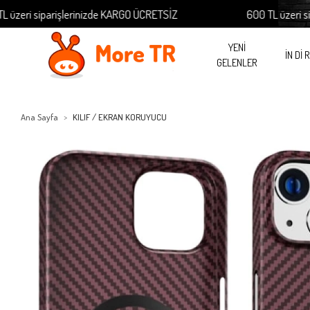
 siparişlerinizde KARGO ÜCRETSİZ
600 TL üzeri sipariş
YENİ
İN Dİ 
GELENLER
Ana Sayfa
KILIF / EKRAN KORUYUCU