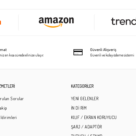
limat
Güvenli Alışveriş
niz en kısa sürede elinize ulaşır.
Güvenli ve kolay ödeme sistemi
ZMETLERİ
KATEGORİLER
rulan Sorular
YENİ GELENLER
Takip
İN Dİ RİM
ldirimleri
KILIF / EKRAN KORUYUCU
ŞARJ / ADAPTÖR