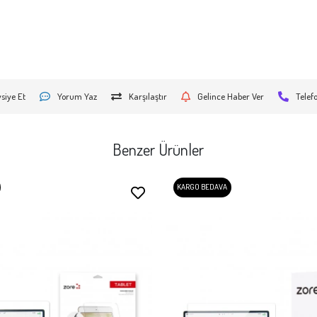
siye Et
Yorum Yaz
Karşılaştır
Gelince Haber Ver
Telef
Benzer Ürünler
KARGO BEDAVA