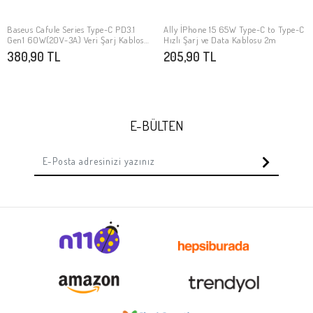
Baseus Cafule Series Type-C PD3.1
Ally İPhone 15 65W Type-C to Type-C
Stokta Yok
Stokta Yok
Gen1 60W(20V-3A) Veri Şarj Kablosu
Hızlı Şarj ve Data Kablosu 2m
1M
380,90 TL
205,90 TL
E-BÜLTEN