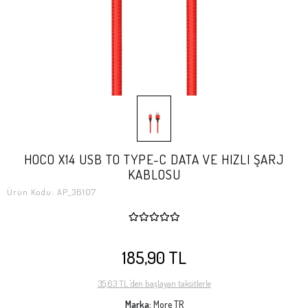
HOCO X14 USB TO TYPE-C DATA VE HIZLI ŞARJ
KABLOSU
Ürün Kodu:
AP_36107
185,90 TL
35,63 TL 'den başlayan taksitlerle
Marka:
More TR