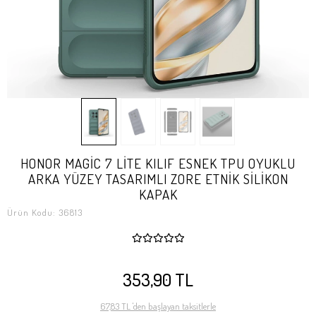
HONOR MAGİC 7 LİTE KILIF ESNEK TPU OYUKLU
ARKA YÜZEY TASARIMLI ZORE ETNİK SİLİKON
KAPAK
Ürün Kodu:
36813
353,90 TL
67,83 TL 'den başlayan taksitlerle