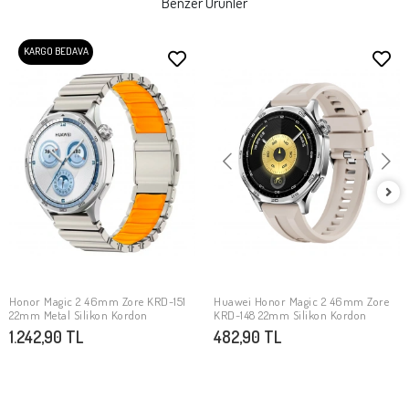
Benzer Ürünler
KARGO BEDAVA
Honor Magic 2 46mm Zore KRD-151
Huawei Honor Magic 2 46mm Zore
SEPETE EKLE
SEPETE EKLE
22mm Metal Silikon Kordon
KRD-148 22mm Silikon Kordon
1.242,90 TL
482,90 TL